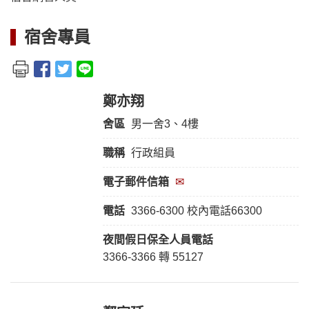
宿舍專員
鄭亦翔
舍區
男一舍3、4樓
職稱
行政組員
電子郵件信箱
✉
電話
3366-6300 校內電話66300
夜間假日保全人員
電話
3366-3366 轉 55127