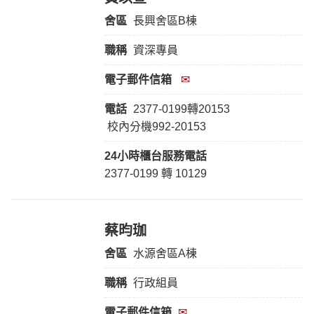
舍區
長興舍區B棟
職稱
資深專員
電子郵件信箱
✉
電話
2377-0199轉20153
校內分機992-20153
24小時櫃台服務
電話
2377-0199 轉 10129
蔡昀珈
舍區
水源舍區A棟
職稱
行政組員
電子郵件信箱
✉