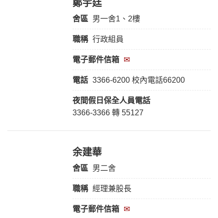
鄭宇廷
舍區
男一舍1、2樓
職稱
行政組員
電子郵件信箱
✉
電話
3366-6200 校內電話66200
夜間假日保全人員
電話
3366-3366 轉 55127
余建華
舍區
男二舍
職稱
經理兼股長
電子郵件信箱
✉