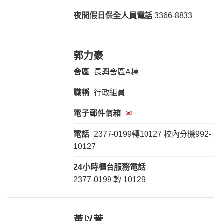
夜間假日保全人員電話
3366-8833
郭力豪
舍區
長興
舍區A棟
職稱
行政組員
電子郵件信箱
✉
電話
2377-0199轉10127 校內分機992-
10127
24小時櫃台服務
電話
2377-0199 轉 10129
黃以萱