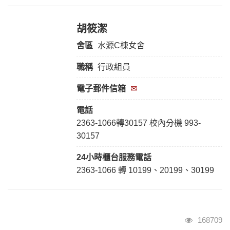
胡筱潔
舍區
水源C棟女舍
職稱
行政組員
電子郵件信箱
✉
電話
2363-1066轉30157 校內分機 993-
30157
24小時櫃台服務
電話
2363-1066 轉 10199、20199、30199
瀏覽人次
168709